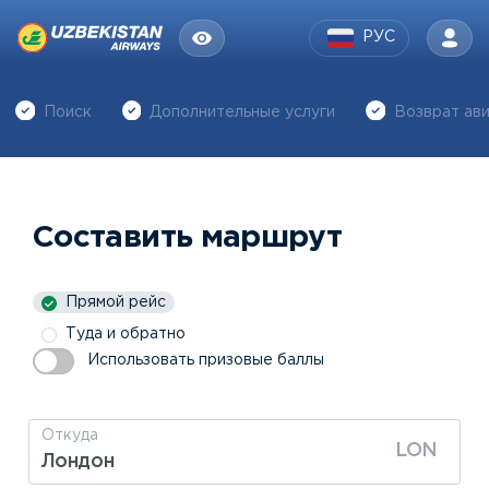
РУС
Поиск
Дополнительные услуги
Возврат ав
Составить маршрут
Прямой рейс
Туда и обратно
Использовать призовые баллы
Откуда
LON
Лондон