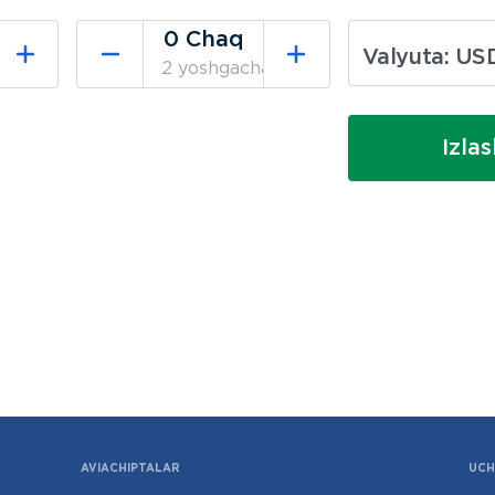
Valyuta: US
y bilan)
2 yoshgacha (joysiz)
Izla
AVIACHIPTALAR
UCH