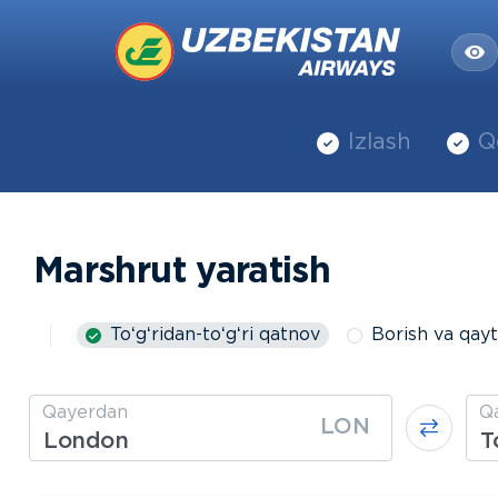
Izlash
Q
Marshrut yaratish
Toʻgʻridan-toʻgʻri qatnov
Borish va qayt
Qayerdan
Q
LON
London
T