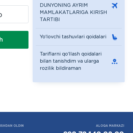
DUNYONING AYRIM
MAMLAKATLARIGA KIRISH
D
TARTIBI
Yo‘lovchi tashuvlari qoidalari
sh
Tariflarni qo‘llash qoidalari
bilan tanishdim va ularga
rozilik bildiraman
ISHDAN OLDIN
ALOQA MARKAZI