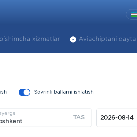
o'shimcha xizmatlar
Aviachiptani qayta
ish
Sovrinli ballarni ishlatish
ayerga
TAS
oshkent