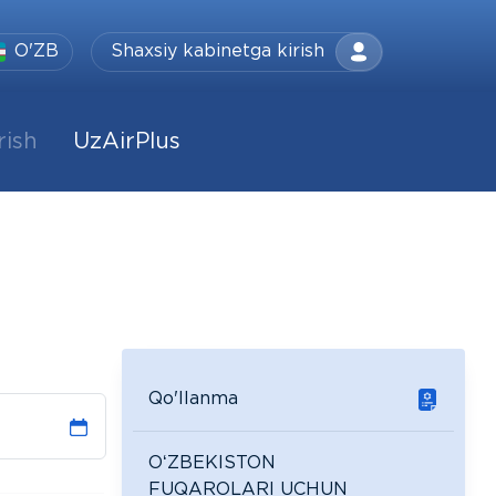
O'ZB
Shaxsiy kabinetga kirish
rish
UzAirPlus
Qo'llanma
OʻZBEKISTON
FUQAROLARI UCHUN