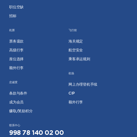
职位空缺
招标
机票
飞行前
票务退款
海关规定
高级行李
航空安全
座位选择
乘客承运规则
额外行李
机场
忠诚度
网上办理登机手续
条款与条件
CIP
成为会员
额外行李
赚取/奖励积分
联系中心
998 78 140 02 00