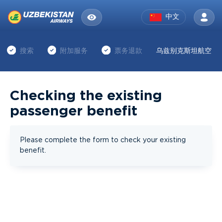
中文
搜索
附加服务
票务退款
乌兹别克斯坦航空
Checking the existing
passenger benefit
Please complete the form to check your existing
benefit.